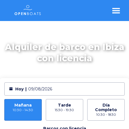
Alquiler de barco en Ibiza
con licencia
Hoy
|
09/08/2026
Mañana
Tarde
Día
Completo
10:30 - 14:30
15:30 - 19:30
10:30 - 18:30
Barcos con licencia