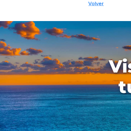
Volver
Vi
t