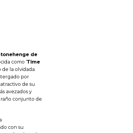
Stonehenge de
ocida como ‘
Time
o de la olvidada
ostergado por
 atractivo de su
más avezados y
xtraño conjunto de
a
ndo con su