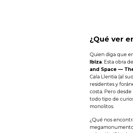
¿Qué ver en
Quien diga que en 
Ibiza
. Esta obra d
and Space — The
Cala Llentia (al s
residentes y forán
costa. Pero desde 
todo tipo de curio
monolitos.
¿Qué nos encontra
megamonumentos qu