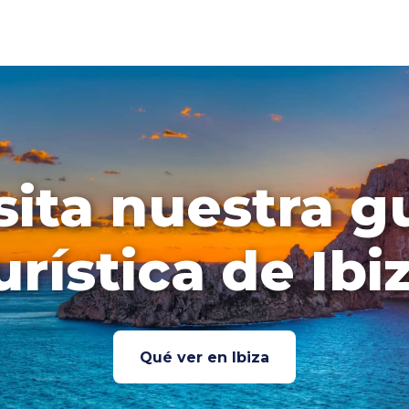
sita nuestra g
urística de Ibi
Qué ver en Ibiza