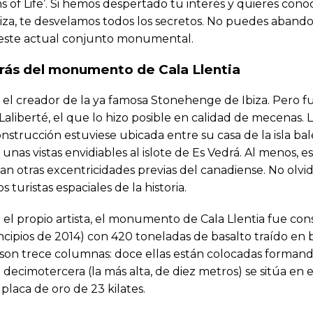
 of Life’. Si hemos despertado tu interés y quieres cono
za, te desvelamos todos los secretos. No puedes abandona
ro este actual conjunto monumental.
trás del monumento de Cala Llentia
el creador de la ya famosa Stonehenge de Ibiza. Pero f
 Laliberté, el que lo hizo posible en calidad de mecenas. 
trucción estuviese ubicada entre su casa de la isla bal
unas vistas envidiables al islote de Es Vedrá. Al menos, e
n otras excentricidades previas del canadiense. No olv
 turistas espaciales de la historia.
 el propio artista, el monumento de Cala Llentia fue con
ncipios de 2014) con 420 toneladas de basalto traído en
, son trece columnas: doce ellas están colocadas forman
a decimotercera (la más alta, de diez metros) se sitúa en e
laca de oro de 23 kilates.