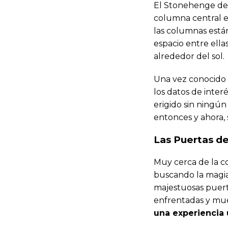
El Stonehenge de I
columna central est
las columnas están
espacio entre ellas
alrededor del sol.
Una vez conocido 
los datos de inter
erigido sin ningún 
entonces y ahora,
Las Puertas de
Muy cerca de la c
buscando la magia,
majestuosas puerta
enfrentadas y mue
una experiencia 