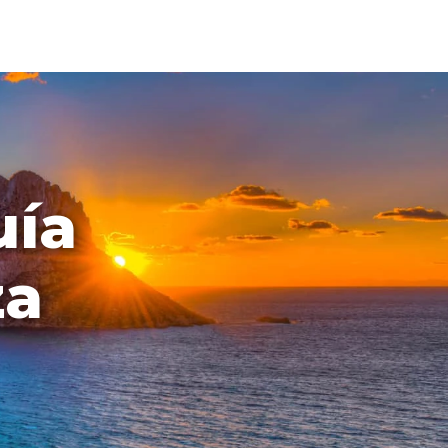
uía
za