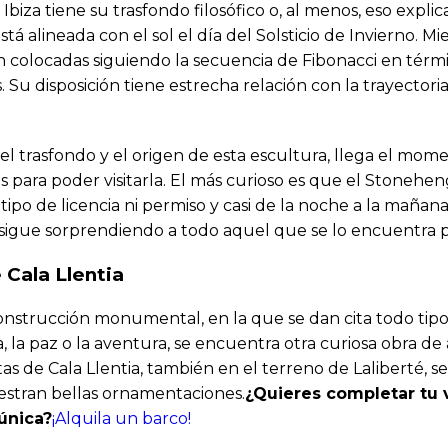
biza tiene su trasfondo filosófico o, al menos, eso explic
á alineada con el sol el día del Solsticio de Invierno. Mie
 colocadas siguiendo la secuencia de Fibonacci en térmi
. Su disposición tiene estrecha relación con la trayectori
el trasfondo y el origen de esta escultura, llega el mo
és para poder visitarla. El más curioso es que el Stonehen
tipo de licencia ni permiso y casi de la noche a la mañana
 sigue sorprendiendo a todo aquel que se lo encuentra p
 Cala Llentia
onstrucción monumental, en la que se dan cita todo tipo
 la paz o la aventura, se encuentra otra curiosa obra de 
s de Cala Llentia, también en el terreno de Laliberté, 
stran bellas ornamentaciones.
¿Quieres completar tu v
única?
¡Alquila un barco!