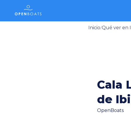
Inicio
Qué ver en I
/
Cala 
de Ib
OpenBoats