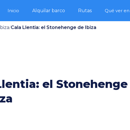
Inicio
Alquilar barco
Rutas
Qué ver en 
biza
Cala Llentia: el Stonehenge de Ibiza
/
Llentia: el Stonehenge
iza