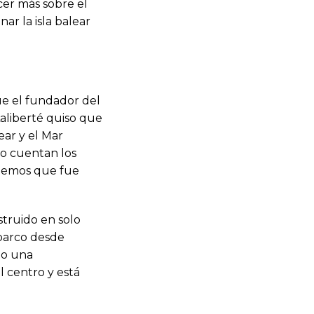
cer más sobre el
r la isla balear
ue el fundador del
Laliberté quiso que
ear y el Mar
so cuentan los
idemos que fue
struido en solo
 barco desde
do una
l centro y está